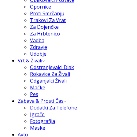
Oblikovalci Postave
Opornice
Proti Smrčanju
Trakovi Za Vrat
Za Dojenčke
Za Hrbtenico
Vadba
Zdravje
Udobje
Vrt & Živali
Odstranjevalci Dlak
Rokavice Za Živali
Odganjalci Živali
Mačke
Pes
Zabava & Prosti Čas
Dodatki Za Telefone
Igrače
Fotografija
Maske
Avto