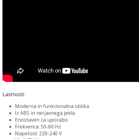
Lastnosti
Moderna in funkcionalna oblika
Iz ABS in nerjavnega jekla
Enostaven za uporabo
Frekvenca: 50-60 Hz
Napetost: 220-240 V