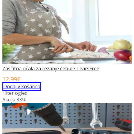
Zaščitna očala za rezanje čebule TearsFree
12.99
€
Dodaj v košarico
Hiter ogled
Akcija
33%