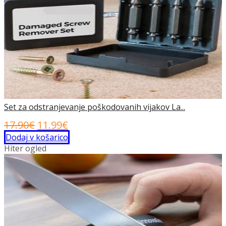
Set za odstranjevanje poškodovanih vijakov La...
Izvirna
Trenutna
17.90
€
11.99
€
cena
cena
Dodaj v košarico
Hiter ogled
je
je:
bila:
11.99€.
17.90€.