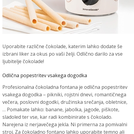
Uporabite različne čokolade, katerim lahko dodate še
izbrani liker za okus po vaši želji. Odlično darilo za vse
ljubitelje čokolade!
Odlična popestritev vsakega dogodka
Profesionalna čokoladna fontana je odlična popestritev
vsakega dogodka – pikniki, rojstni dnevi, romantičnega
večera, poslovni dogodki, družinska srečanja, obletnice,
… Pomakate lahko: banane, jabolka, jagode, piškote,
sladoled ter vse, kar radi kombinirate s čokolado.
Narejena iz nerjavečega jekla. Ni primerna za pomivalni
stroj. Za čokoladno fontano lahko uporabite temno ali