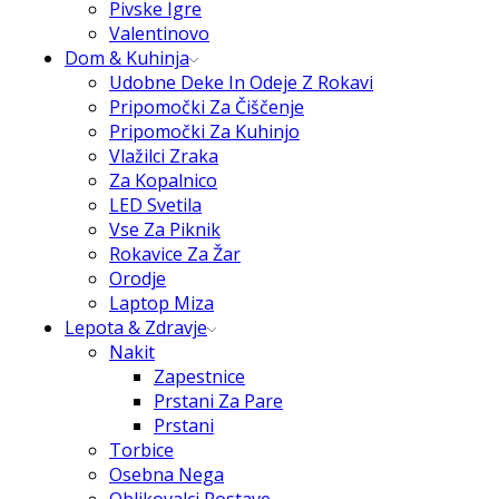
Pivske Igre
Valentinovo
Dom & Kuhinja
Udobne Deke In Odeje Z Rokavi
Pripomočki Za Čiščenje
Pripomočki Za Kuhinjo
Vlažilci Zraka
Za Kopalnico
LED Svetila
Vse Za Piknik
Rokavice Za Žar
Orodje
Laptop Miza
Lepota & Zdravje
Nakit
Zapestnice
Prstani Za Pare
Prstani
Torbice
Osebna Nega