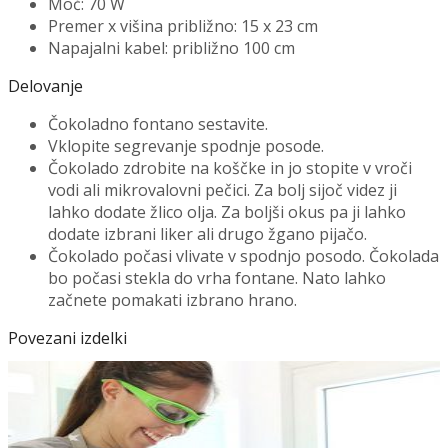
Moč: 70 W
Premer x višina približno: 15 x 23 cm
Napajalni kabel: približno 100 cm
Delovanje
Čokoladno fontano sestavite.
Vklopite segrevanje spodnje posode.
Čokolado zdrobite na koščke in jo stopite v vroči
vodi ali mikrovalovni pečici. Za bolj sijoč videz ji
lahko dodate žlico olja. Za boljši okus pa ji lahko
dodate izbrani liker ali drugo žgano pijačo.
Čokolado počasi vlivate v spodnjo posodo. Čokolada
bo počasi stekla do vrha fontane. Nato lahko
začnete pomakati izbrano hrano.
Povezani izdelki