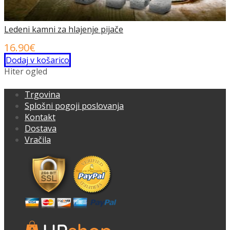
Ledeni kamni za hlajenje pijače
16.90
€
Dodaj v košarico
Hiter ogled
Trgovina
Splošni pogoji poslovanja
Kontakt
Dostava
Vračila