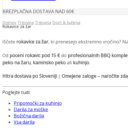
BREZPLAČNA DOSTAVA NAD 60€
Domov
Trgovina
Trgovina
Dom & kuhinja
Rokavice za žar
Iščete
rokavice za žar
, ki prenesejo ekstremno vročino? 
Od
poceni rokavic pod 15 €
do
profesionalnih BBQ komple
peko na žaru
,
kaminsko peko
ali
kuhinjo
.
Hitra dostava po Sloveniji
|
Omejene zaloge – naročite zdaj
Poglejte tudi:
Pripomočki za kuhinjo
Darila za moške
Božična darila
Vsa darila