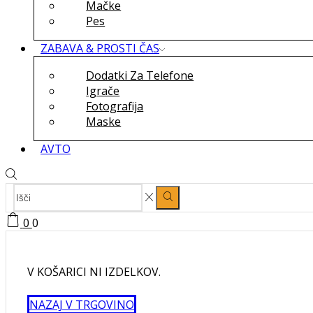
Mačke
Pes
ZABAVA & PROSTI ČAS
Dodatki Za Telefone
Igrače
Fotografija
Maske
AVTO
SEARCH
Search
INPUT
0
0
V KOŠARICI NI IZDELKOV.
NAZAJ V TRGOVINO