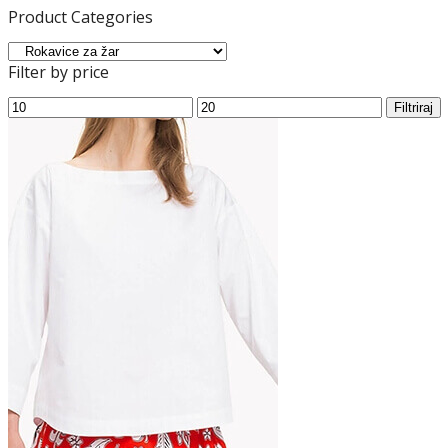
Product Categories
Filter by price
Min
Max
Filtriraj
cena
cena