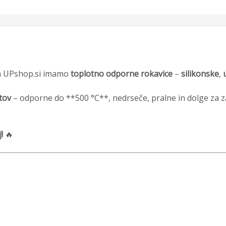
Na UPshop.si imamo
toplotno odporne rokavice
–
silikonske
,
tov
– odporne do **500 °C**, nedrseče, pralne in dolge za za
!
🔥