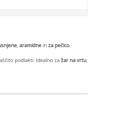
usnjene
,
aramidne
in
za pečico
.
ščito podlakti. Idealno za
žar na vrtu
,