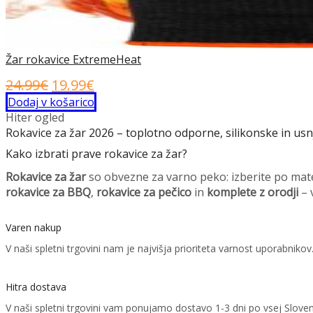
Žar rokavice ExtremeHeat
Izvirna
Trenutna
24.99
€
19.99
€
cena
cena
Dodaj v košarico
Hiter ogled
je
je:
Rokavice za žar 2026 – toplotno odporne, silikonske in us
bila:
19.99€.
Kako izbrati prave rokavice za žar?
24.99€.
Rokavice za žar
so obvezne za varno peko: izberite po mat
rokavice za BBQ
,
rokavice za pečico
in
komplete z orodji
– 
Varen nakup
V naši spletni trgovini nam je najvišja prioriteta varnost uporabni
Hitra dostava
V naši spletni trgovini vam ponujamo dostavo 1-3 dni po vsej Sloven