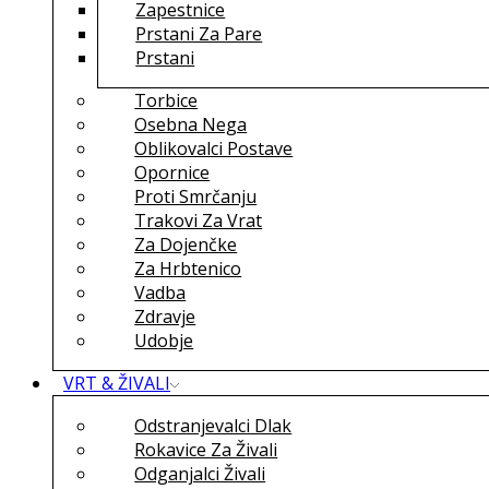
Zapestnice
Prstani Za Pare
Prstani
Torbice
Osebna Nega
Oblikovalci Postave
Opornice
Proti Smrčanju
Trakovi Za Vrat
Za Dojenčke
Za Hrbtenico
Vadba
Zdravje
Udobje
VRT & ŽIVALI
Odstranjevalci Dlak
Rokavice Za Živali
Odganjalci Živali