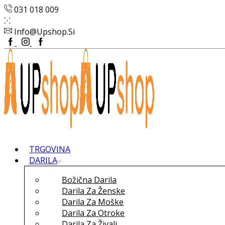
031 018 009
Info@upshop.si
Facebook
Instagram
Google
Plus
TRGOVINA
DARILA
Božična Darila
Darila Za Ženske
Darila Za Moške
Darila Za Otroke
Darila Za Živali