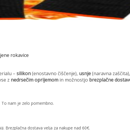
njene rokavice
erialu –
silikon
(enostavno čiščenje),
usnje
(naravna zaščita)
vse z
nedrsečim oprijemom
in možnostjo
brezplačne dostav
kov. To nam je zelo pomembno.
iji. Brezplačna dostava velja za nakupe nad 60€.