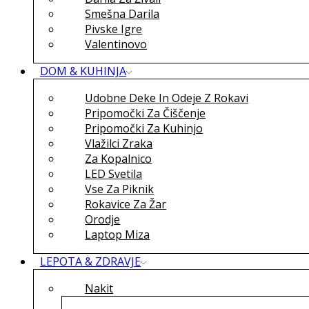
Smešna Darila
Pivske Igre
Valentinovo
DOM & KUHINJA
Udobne Deke In Odeje Z Rokavi
Pripomočki Za Čiščenje
Pripomočki Za Kuhinjo
Vlažilci Zraka
Za Kopalnico
LED Svetila
Vse Za Piknik
Rokavice Za Žar
Orodje
Laptop Miza
LEPOTA & ZDRAVJE
Nakit