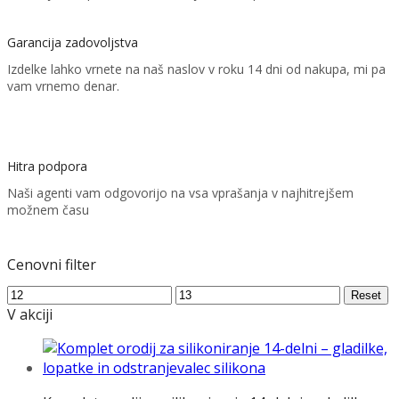
Garancija zadovoljstva
Izdelke lahko vrnete na naš naslov v roku 14 dni od nakupa, mi pa
vam vrnemo denar.
Hitra podpora
Naši agenti vam odgovorijo na vsa vprašanja v najhitrejšem
možnem času
Cenovni filter
Min
Max
Reset
price
price
V akciji