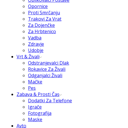
Oblikovalci Postave
Opornice
Proti Smrčanju
Trakovi Za Vrat
Za Dojenčke
Za Hrbtenico
Vadba
Zdravje
Udobje
Vrt & Živali
Odstranjevalci Dlak
Rokavice Za Živali
Odganjalci Živali
Mačke
Pes
Zabava & Prosti Čas
Dodatki Za Telefone
Igrače
Fotografija
Maske
Avto