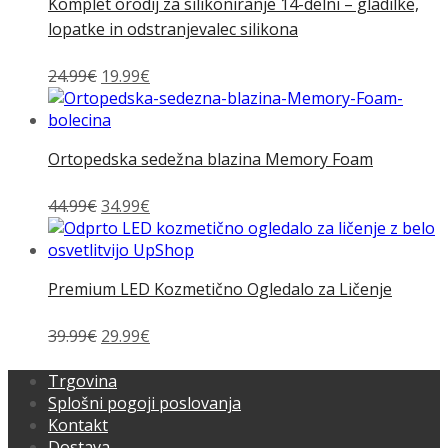
Komplet orodij za silikoniranje 14-delni – gladilke,
lopatke in odstranjevalec silikona
Izvirna
Trenutna
24.99
€
19.99
€
cena
cena
je
je:
bila:
19.99€.
Ortopedska sedežna blazina Memory Foam
24.99€.
Izvirna
Trenutna
44.99
€
34.99
€
cena
cena
je
je:
bila:
34.99€.
Premium LED Kozmetično Ogledalo za Ličenje
44.99€.
Izvirna
Trenutna
39.99
€
29.99
€
cena
cena
je
je:
Trgovina
bila:
29.99€.
Splošni pogoji poslovanja
39.99€.
Kontakt
Dostava