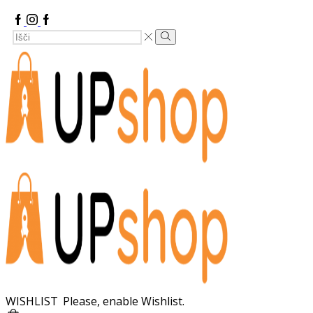
Facebook
Instagram
Google
Search
Plus
Search
Input
WISHLIST
Please, enable Wishlist.