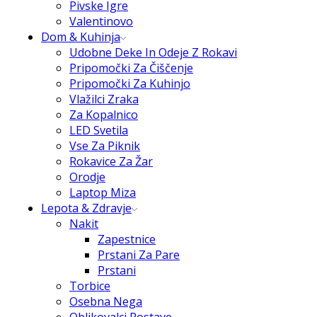
Pivske Igre
Valentinovo
Dom & Kuhinja
Udobne Deke In Odeje Z Rokavi
Pripomočki Za Čiščenje
Pripomočki Za Kuhinjo
Vlažilci Zraka
Za Kopalnico
LED Svetila
Vse Za Piknik
Rokavice Za Žar
Orodje
Laptop Miza
Lepota & Zdravje
Nakit
Zapestnice
Prstani Za Pare
Prstani
Torbice
Osebna Nega