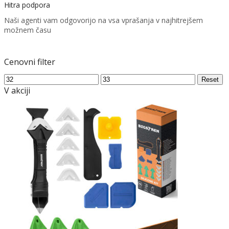
Hitra podpora
Naši agenti vam odgovorijo na vsa vprašanja v najhitrejšem
možnem času
Cenovni filter
Min
Max
Reset
price
price
V akciji