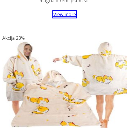
magna lorem ipsum sit.
View more
Akcija
23%