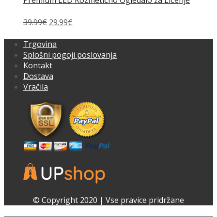
Izvirna
Trenutna
39.99
€
29.99
€
cena
cena
je
je:
Trgovina
bila:
29.99€.
Splošni pogoji poslovanja
39.99€.
Kontakt
Dostava
Vračila
Facebook
Instagram
© Copyright 2020 | Vse pravice pridržane