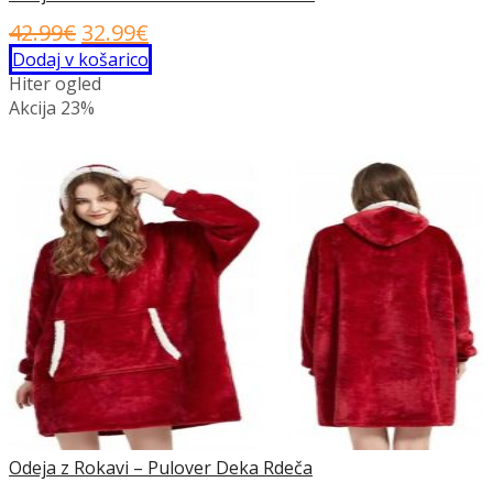
Izvirna
Trenutna
42.99
€
32.99
€
cena
cena
Dodaj v košarico
Hiter ogled
je
je:
Akcija
23%
bila:
32.99€.
42.99€.
Odeja z Rokavi – Pulover Deka Rdeča