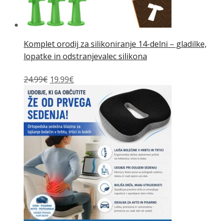
Komplet orodij za silikoniranje 14-delni – gladilke,
lopatke in odstranjevalec silikona
Izvirna
Trenutna
24.99
€
19.99
€
cena
cena
je
je:
bila:
19.99€.
24.99€.