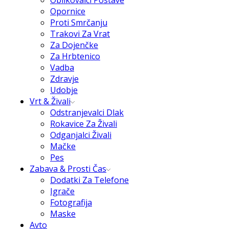
Oblikovalci Postave
Opornice
Proti Smrčanju
Trakovi Za Vrat
Za Dojenčke
Za Hrbtenico
Vadba
Zdravje
Udobje
Vrt & Živali
Odstranjevalci Dlak
Rokavice Za Živali
Odganjalci Živali
Mačke
Pes
Zabava & Prosti Čas
Dodatki Za Telefone
Igrače
Fotografija
Maske
Avto