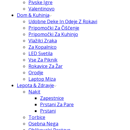
Pivske Igre
Valentinovo
Dom & Kuhinja
Udobne Deke In Odeje Z Rokavi
Pripomočki Za Čiščenje
Pripomočki Za Kuhinjo
Vlažilci Zraka
Za Kopalnico
LED Svetila
Vse Za Piknik
Rokavice Za Žar
Orodje
Laptop Miza
Lepota & Zdravje
Nakit
Zapestnice
Prstani Za Pare
Prstani
Torbice
Osebna Nega