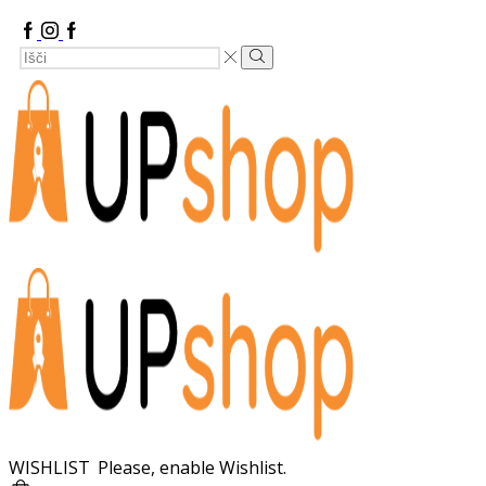
Facebook
Instagram
Google
Search
Plus
Search
Input
WISHLIST
Please, enable Wishlist.