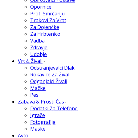
Oblikovalci Postave
Opornice
Proti Smrčanju
Trakovi Za Vrat
Za Dojenčke
Za Hrbtenico
Vadba
Zdravje
Udobje
Vrt & Živali
Odstranjevalci Dlak
Rokavice Za Živali
Odganjalci Živali
Mačke
Pes
Zabava & Prosti Čas
Dodatki Za Telefone
Igrače
Fotografija
Maske
Avto