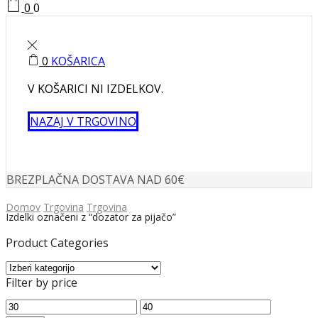
0
0
0
KOŠARICA
V KOŠARICI NI IZDELKOV.
NAZAJ V TRGOVINO
BREZPLAČNA DOSTAVA NAD 60€
Domov
Trgovina
Trgovina
Izdelki označeni z “dozator za pijačo”
Product Categories
Filter by price
Min
Max