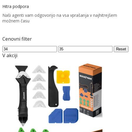
Hitra podpora
Naši agenti vam odgovorijo na vsa vprašanja v najhitrejšem
možnem času
Cenovni filter
Min
Max
Reset
price
price
V akciji