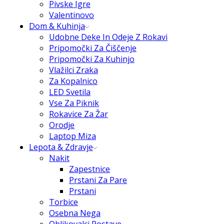
Pivske Igre
Valentinovo
Dom & Kuhinja
Udobne Deke In Odeje Z Rokavi
Pripomočki Za Čiščenje
Pripomočki Za Kuhinjo
Vlažilci Zraka
Za Kopalnico
LED Svetila
Vse Za Piknik
Rokavice Za Žar
Orodje
Laptop Miza
Lepota & Zdravje
Nakit
Zapestnice
Prstani Za Pare
Prstani
Torbice
Osebna Nega