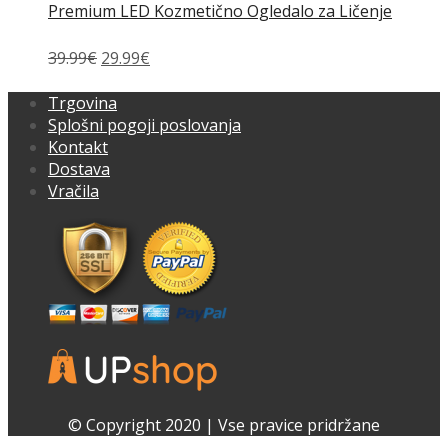
Premium LED Kozmetično Ogledalo za Ličenje
Izvirna
Trenutna
39.99
€
29.99
€
cena
cena
je
je:
Trgovina
bila:
29.99€.
Splošni pogoji poslovanja
39.99€.
Kontakt
Dostava
Vračila
Facebook
Instagram
© Copyright 2020 | Vse pravice pridržane