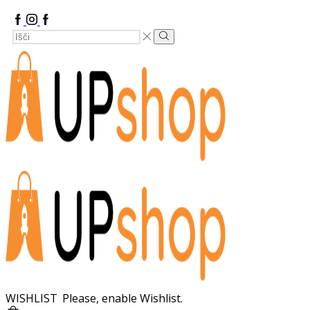
Facebook
Instagram
Google
Search
Plus
Search
Input
WISHLIST
Please, enable Wishlist.