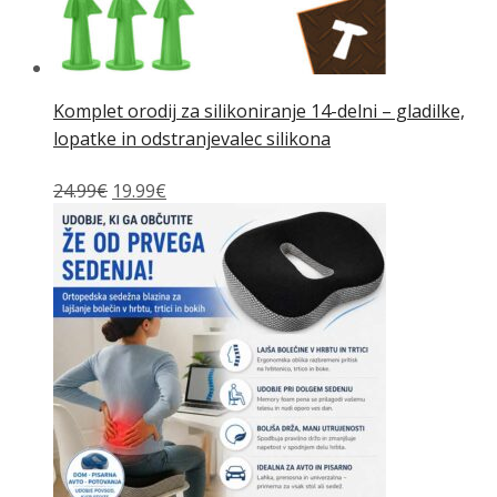
Komplet orodij za silikoniranje 14-delni – gladilke,
lopatke in odstranjevalec silikona
Izvirna
Trenutna
24.99
€
19.99
€
cena
cena
je
je:
bila:
19.99€.
24.99€.