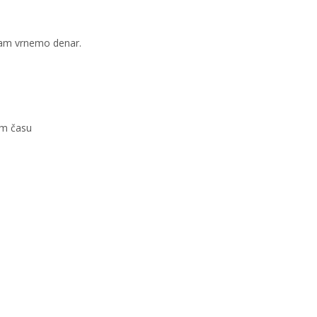
 vam vrnemo denar.
em času