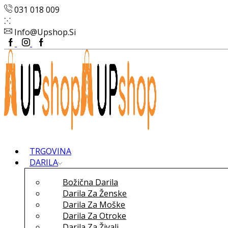
031 018 009
Info@upshop.si
Facebook
Instagram
Google
Plus
TRGOVINA
DARILA
Božična Darila
Darila Za Ženske
Darila Za Moške
Darila Za Otroke
Darila Za Živali