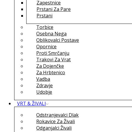
Zapestnice
Prstani Za Pare
Prstani
Torbice
Osebna Nega
Oblikovalci Postave
Opornice
Proti Smrčanju
Trakovi Za Vrat
Za Dojenčke
Za Hrbtenico
Vadba
Zdravje
Udobje
VRT & ŽIVALI
Odstranjevalci Dlak
Rokavice Za Živali
Odganjalci Živali