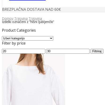
BREZPLAČNA DOSTAVA NAD 60€
Domov
Trgovina
Trgovina
Izdelki označeni z “hišni ljubljenčki”
Product Categories
Filter by price
Min
Max
Filtriraj
cena
cena