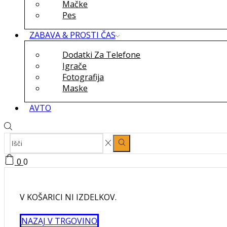
Mačke
Pes
ZABAVA & PROSTI ČAS
Dodatki Za Telefone
Igrače
Fotografija
Maske
AVTO
SEARCH
Search
INPUT
0
0
V KOŠARICI NI IZDELKOV.
NAZAJ V TRGOVINO