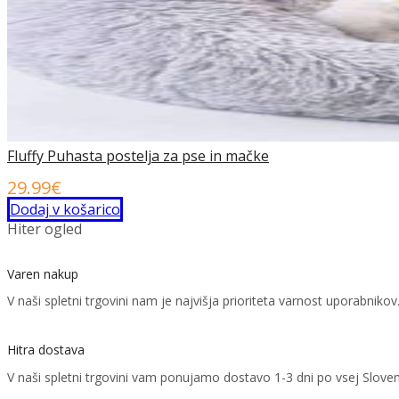
Fluffy Puhasta postelja za pse in mačke
29.99
€
Dodaj v košarico
Hiter ogled
Varen nakup
V naši spletni trgovini nam je najvišja prioriteta varnost uporabni
Hitra dostava
V naši spletni trgovini vam ponujamo dostavo 1-3 dni po vsej Sloven