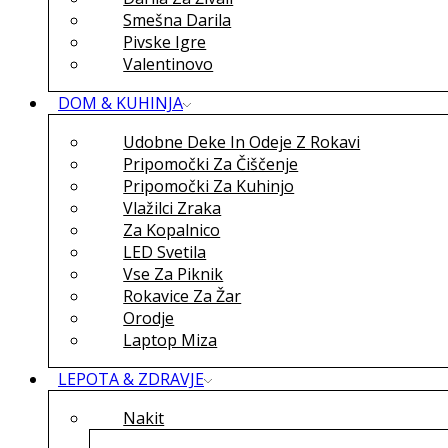
Smešna Darila
Pivske Igre
Valentinovo
DOM & KUHINJA
Udobne Deke In Odeje Z Rokavi
Pripomočki Za Čiščenje
Pripomočki Za Kuhinjo
Vlažilci Zraka
Za Kopalnico
LED Svetila
Vse Za Piknik
Rokavice Za Žar
Orodje
Laptop Miza
LEPOTA & ZDRAVJE
Nakit