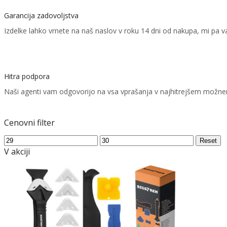
Garancija zadovoljstva
Izdelke lahko vrnete na naš naslov v roku 14 dni od nakupa, mi pa
Hitra podpora
Naši agenti vam odgovorijo na vsa vprašanja v najhitrejšem možn
Cenovni filter
Min
Max
Reset
price
price
V akciji