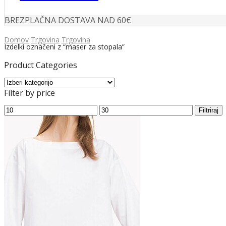
BREZPLAČNA DOSTAVA NAD 60€
Domov
Trgovina
Trgovina
Izdelki označeni z “maser za stopala”
Product Categories
Filter by price
Min
Max
Filtriraj
cena
cena