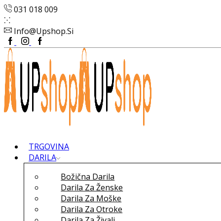
031 018 009
Info@upshop.si
Facebook
Instagram
Google
Plus
TRGOVINA
DARILA
Božična Darila
Darila Za Ženske
Darila Za Moške
Darila Za Otroke
Darila Za Živali