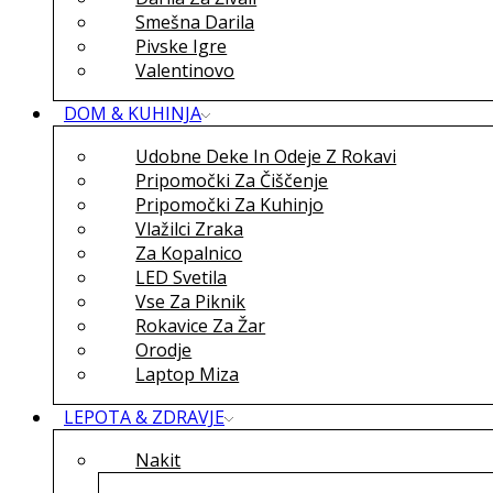
Smešna Darila
Pivske Igre
Valentinovo
DOM & KUHINJA
Udobne Deke In Odeje Z Rokavi
Pripomočki Za Čiščenje
Pripomočki Za Kuhinjo
Vlažilci Zraka
Za Kopalnico
LED Svetila
Vse Za Piknik
Rokavice Za Žar
Orodje
Laptop Miza
LEPOTA & ZDRAVJE
Nakit