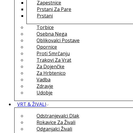
Zapestnice
Prstani Za Pare
Prstani
Torbice
Osebna Nega
Oblikovalci Postave
Opornice
Proti Smrčanju
Trakovi Za Vrat
Za Dojenčke
Za Hrbtenico
Vadba
Zdravje
Udobje
VRT & ŽIVALI
Odstranjevalci Dlak
Rokavice Za Živali
Odganjalci Živali