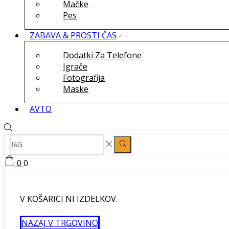
Mačke
Pes
ZABAVA & PROSTI ČAS
Dodatki Za Telefone
Igrače
Fotografija
Maske
AVTO
SEARCH
Search
INPUT
0
0
V KOŠARICI NI IZDELKOV.
NAZAJ V TRGOVINO