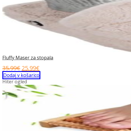
Fluffy Maser za stopala
Izvirna
Trenutna
35.99
€
25.99
€
cena
cena
Dodaj v košarico
Hiter ogled
je
je:
bila:
25.99€.
35.99€.