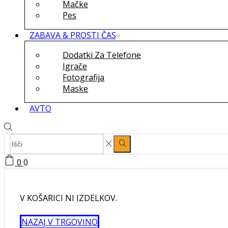
Mačke
Pes
ZABAVA & PROSTI ČAS
Dodatki Za Telefone
Igrače
Fotografija
Maske
AVTO
SEARCH
Search
INPUT
0
0
V KOŠARICI NI IZDELKOV.
NAZAJ V TRGOVINO