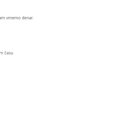
 vam vrnemo denar.
em času