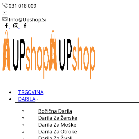
031 018 009
Info@upshop.si
Facebook
Instagram
Google
Plus
TRGOVINA
DARILA
Božična Darila
Darila Za Ženske
Darila Za Moške
Darila Za Otroke
Darila Za Živali