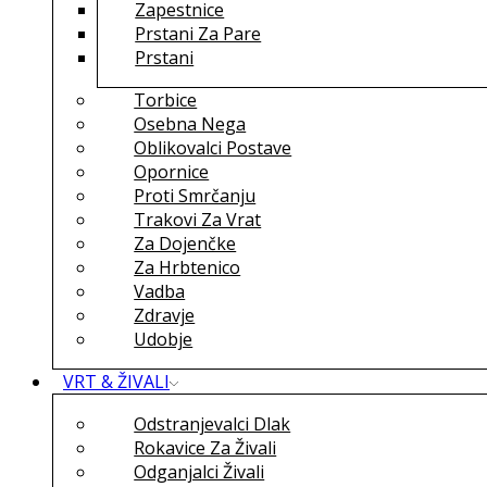
Zapestnice
Prstani Za Pare
Prstani
Torbice
Osebna Nega
Oblikovalci Postave
Opornice
Proti Smrčanju
Trakovi Za Vrat
Za Dojenčke
Za Hrbtenico
Vadba
Zdravje
Udobje
VRT & ŽIVALI
Odstranjevalci Dlak
Rokavice Za Živali
Odganjalci Živali