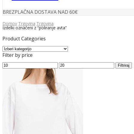
BREZPLAČNA DOSTAVA NAD 60€
Domov
Trgovina
Trgovina
Izdelki označeni z “poliranje avta”
Product Categories
Filter by price
Min
Max
Filtriraj
cena
cena