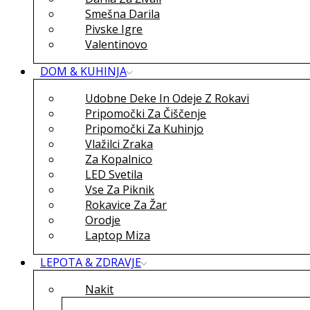
Smešna Darila
Pivske Igre
Valentinovo
DOM & KUHINJA
Udobne Deke In Odeje Z Rokavi
Pripomočki Za Čiščenje
Pripomočki Za Kuhinjo
Vlažilci Zraka
Za Kopalnico
LED Svetila
Vse Za Piknik
Rokavice Za Žar
Orodje
Laptop Miza
LEPOTA & ZDRAVJE
Nakit