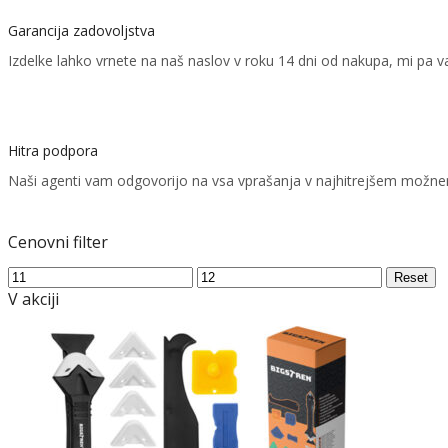
Garancija zadovoljstva
Izdelke lahko vrnete na naš naslov v roku 14 dni od nakupa, mi pa
Hitra podpora
Naši agenti vam odgovorijo na vsa vprašanja v najhitrejšem možn
Cenovni filter
Min
Max
Reset
price
price
V akciji