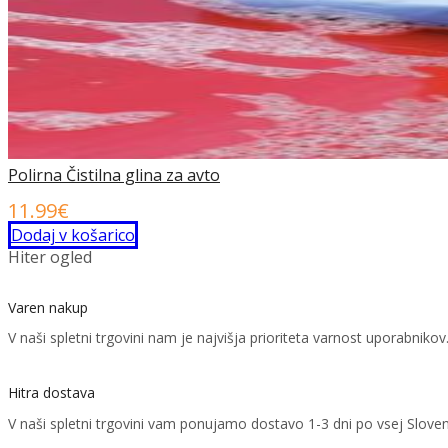
Polirna Čistilna glina za avto
11.99
€
Dodaj v košarico
Hiter ogled
Varen nakup
V naši spletni trgovini nam je najvišja prioriteta varnost uporabni
Hitra dostava
V naši spletni trgovini vam ponujamo dostavo 1-3 dni po vsej Sloven