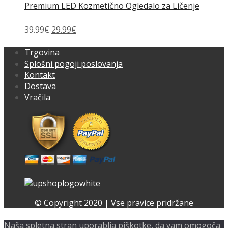
Premium LED Kozmetično Ogledalo za Ličenje
Izvirna
Trenutna
39.99
€
29.99
€
cena
cena
je
je:
Trgovina
bila:
29.99€.
Splošni pogoji poslovanja
39.99€.
Kontakt
Dostava
Vračila
Facebook
Instagram
© Copyright 2020 | Vse pravice pridržane
Naša spletna stran uporablja piškotke, da vam omogoča