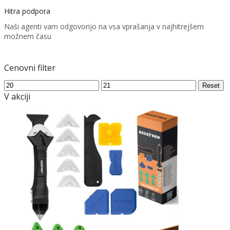
Hitra podpora
Naši agenti vam odgovorijo na vsa vprašanja v najhitrejšem
možnem času
Cenovni filter
Min
Max
Reset
price
price
V akciji