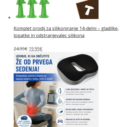
Komplet orodij za silikoniranje 14-delni – gladilke,
lopatke in odstranjevalec silikona
Izvirna
Trenutna
24.99
€
19.99
€
cena
cena
je
je:
bila:
19.99€.
24.99€.