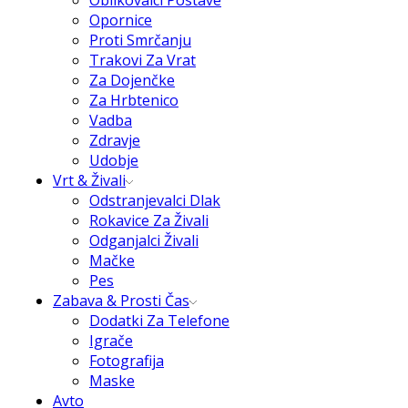
Oblikovalci Postave
Opornice
Proti Smrčanju
Trakovi Za Vrat
Za Dojenčke
Za Hrbtenico
Vadba
Zdravje
Udobje
Vrt & Živali
Odstranjevalci Dlak
Rokavice Za Živali
Odganjalci Živali
Mačke
Pes
Zabava & Prosti Čas
Dodatki Za Telefone
Igrače
Fotografija
Maske
Avto