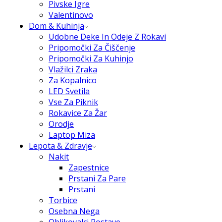
Pivske Igre
Valentinovo
Dom & Kuhinja
Udobne Deke In Odeje Z Rokavi
Pripomočki Za Čiščenje
Pripomočki Za Kuhinjo
Vlažilci Zraka
Za Kopalnico
LED Svetila
Vse Za Piknik
Rokavice Za Žar
Orodje
Laptop Miza
Lepota & Zdravje
Nakit
Zapestnice
Prstani Za Pare
Prstani
Torbice
Osebna Nega