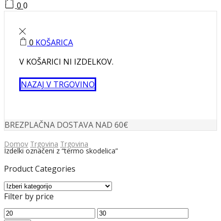
0
0
0
KOŠARICA
V KOŠARICI NI IZDELKOV.
NAZAJ V TRGOVINO
BREZPLAČNA DOSTAVA NAD 60€
Domov
Trgovina
Trgovina
Izdelki označeni z “termo skodelica”
Product Categories
Filter by price
Min
Max