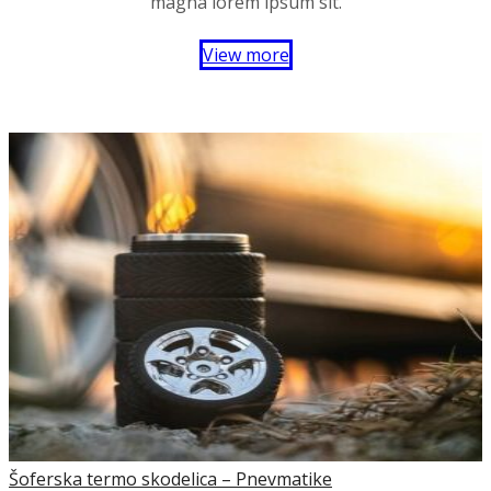
magna lorem ipsum sit.
View more
Šoferska termo skodelica – Pnevmatike