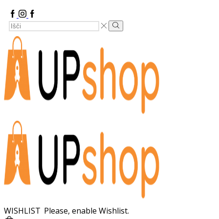
Facebook
Instagram
Google
Search
Plus
Search
Input
WISHLIST
Please, enable Wishlist.