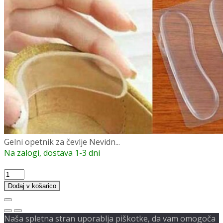
Gelni opetnik za čevlje Nevidn...
Na zalogi, dostava 1-3 dni
Gelni
opetnik
Dodaj v košarico
za
čevlje
Nevidni
Naša spletna stran uporablja piškotke, da vam omogoča