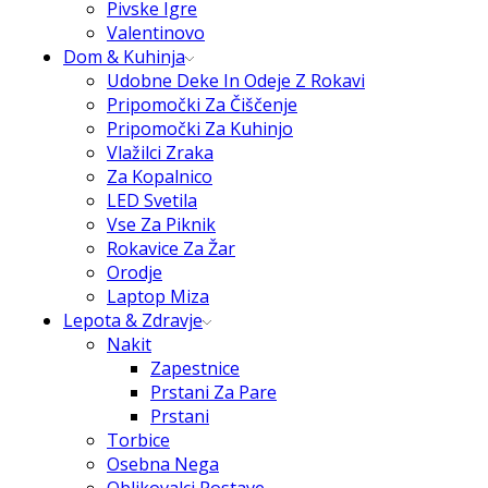
Pivske Igre
Valentinovo
Dom & Kuhinja
Udobne Deke In Odeje Z Rokavi
Pripomočki Za Čiščenje
Pripomočki Za Kuhinjo
Vlažilci Zraka
Za Kopalnico
LED Svetila
Vse Za Piknik
Rokavice Za Žar
Orodje
Laptop Miza
Lepota & Zdravje
Nakit
Zapestnice
Prstani Za Pare
Prstani
Torbice
Osebna Nega