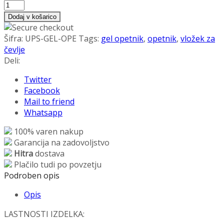
Gelni
opetnik
Dodaj v košarico
za
čevlje
Šifra:
UPS-GEL-OPE
Tags:
gel opetnik
,
opetnik
,
vložek za
Nevidni
čevlje
količina
Deli:
Twitter
Facebook
Mail to friend
Whatsapp
100% varen nakup
Garancija na zadovoljstvo
Hitra
dostava
Plačilo tudi po povzetju
Podroben opis
Opis
LASTNOSTI IZDELKA: