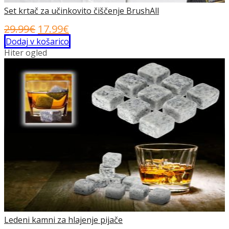
Set krtač za učinkovito čiščenje BrushAll
Izvirna
Trenutna
29.99
€
17.99
€
cena
cena
Dodaj v košarico
Hiter ogled
je
je:
bila:
17.99€.
29.99€.
Ledeni kamni za hlajenje pijače