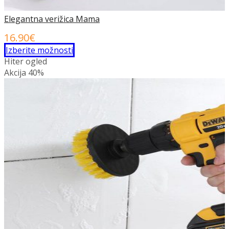
Elegantna verižica Mama
16.90
€
Ta
Izberite možnosti
izdelek
Hiter ogled
ima
Akcija
40%
več
različic.
Možnosti
lahko
izberete
na
strani
izdelka