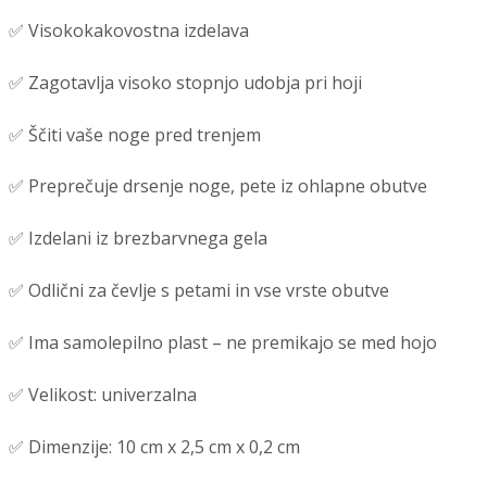
✅ Visokokakovostna izdelava
✅ Zagotavlja visoko stopnjo udobja pri hoji
✅ Ščiti vaše noge pred trenjem
✅ Preprečuje drsenje noge, pete iz ohlapne obutve
✅ Izdelani iz brezbarvnega gela
✅ Odlični za čevlje s petami in vse vrste obutve
✅ Ima samolepilno plast – ne premikajo se med hojo
✅ Velikost: univerzalna
✅ Dimenzije: 10 cm x 2,5 cm x 0,2 cm