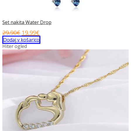
Set nakita Water Drop
Izvirna
Trenutna
29.90
€
19.99
€
cena
cena
Dodaj v košarico
Hiter ogled
je
je:
bila:
19.99€.
29.90€.