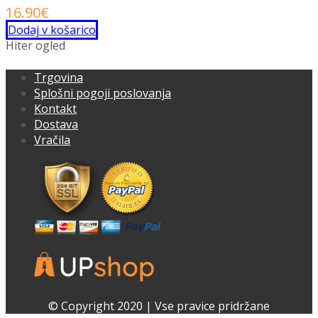
16.90
€
Dodaj v košarico
Hiter ogled
Trgovina
Splošni pogoji poslovanja
Kontakt
Dostava
Vračila
Facebook
Instagram
© Copyright 2020 | Vse pravice pridržane