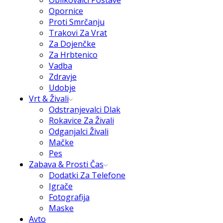
Oblikovalci Postave
Opornice
Proti Smrčanju
Trakovi Za Vrat
Za Dojenčke
Za Hrbtenico
Vadba
Zdravje
Udobje
Vrt & Živali
Odstranjevalci Dlak
Rokavice Za Živali
Odganjalci Živali
Mačke
Pes
Zabava & Prosti Čas
Dodatki Za Telefone
Igrače
Fotografija
Maske
Avto