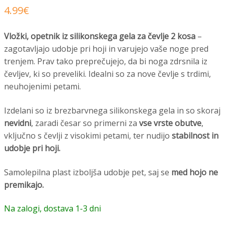
4.99
€
Vložki, opetnik iz silikonskega gela za čevlje 2 kosa
–
zagotavljajo udobje pri hoji in varujejo vaše noge pred
trenjem. Prav tako preprečujejo, da bi noga zdrsnila iz
čevljev, ki so preveliki. Idealni so za nove čevlje s trdimi,
neuhojenimi petami.
Izdelani so iz brezbarvnega silikonskega gela in so skoraj
nevidni
, zaradi česar so primerni za
vse vrste obutve
,
vključno s čevlji z visokimi petami, ter nudijo
stabilnost in
udobje pri hoji.
Samolepilna plast izboljša udobje pet, saj se
med hojo ne
premikajo.
Na zalogi, dostava 1-3 dni