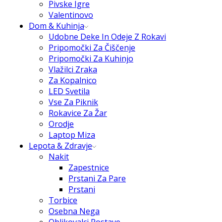
Pivske Igre
Valentinovo
Dom & Kuhinja
Udobne Deke In Odeje Z Rokavi
Pripomočki Za Čiščenje
Pripomočki Za Kuhinjo
Vlažilci Zraka
Za Kopalnico
LED Svetila
Vse Za Piknik
Rokavice Za Žar
Orodje
Laptop Miza
Lepota & Zdravje
Nakit
Zapestnice
Prstani Za Pare
Prstani
Torbice
Osebna Nega