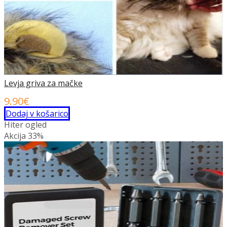
strani
izdelka
Levja griva za mačke
9.90
€
Dodaj v košarico
Hiter ogled
Akcija
33%