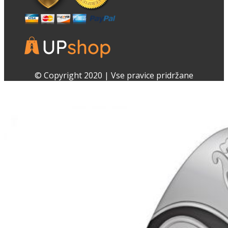
Facebook
Instagram
© Copyright 2020 | Vse pravice pridržane