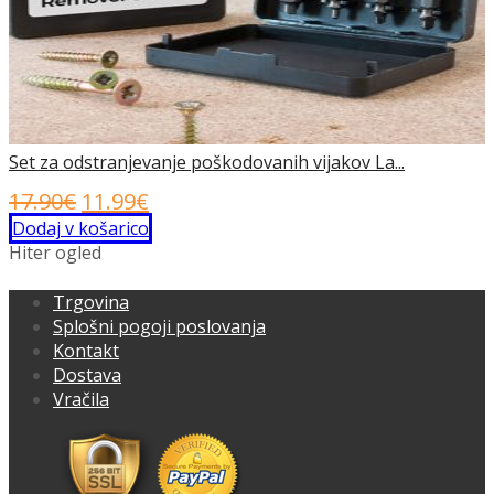
Set za odstranjevanje poškodovanih vijakov La...
Izvirna
Trenutna
17.90
€
11.99
€
cena
cena
Dodaj v košarico
Hiter ogled
je
je:
bila:
11.99€.
Trgovina
17.90€.
Splošni pogoji poslovanja
Kontakt
Dostava
Vračila