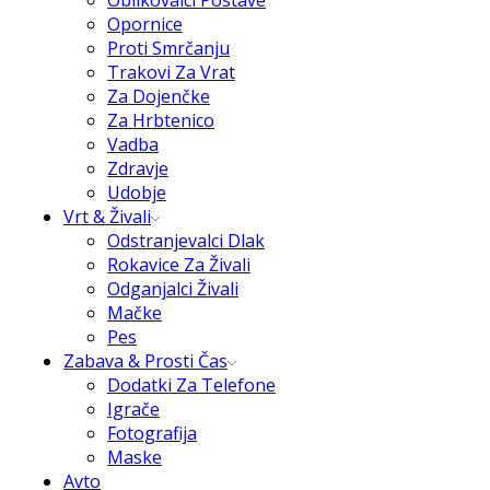
Oblikovalci Postave
Opornice
Proti Smrčanju
Trakovi Za Vrat
Za Dojenčke
Za Hrbtenico
Vadba
Zdravje
Udobje
Vrt & Živali
Odstranjevalci Dlak
Rokavice Za Živali
Odganjalci Živali
Mačke
Pes
Zabava & Prosti Čas
Dodatki Za Telefone
Igrače
Fotografija
Maske
Avto