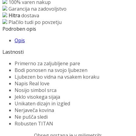
100% varen nakup
Garancija na zadovoljstvo
Hitra
dostava
Plačilo tudi po povzetju
Podroben opis
Opis
Lastnosti
Primerno za zaljubljene pare
Bodi ponosen na svojo ljubezen
Ljubezen bo vidna na vsakem koraku
Napis Real love
Nosijo simbol srca
Jeklo visokega sijaja
Unikaten dizajn in izgled
Nerjaveča kovina
Ne pušča sledi
Robusten TITAN
Obseg prstana je v milimetrih: