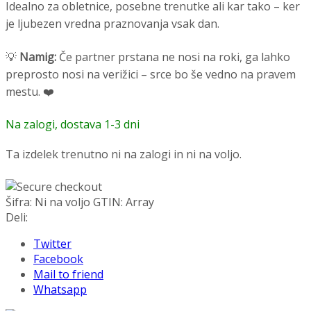
Idealno za obletnice, posebne trenutke ali kar tako – ker
je ljubezen vredna praznovanja vsak dan.
💡
Namig:
Če partner prstana ne nosi na roki, ga lahko
preprosto nosi na verižici – srce bo še vedno na pravem
mestu. ❤️
Na zalogi, dostava 1-3 dni
Ta izdelek trenutno ni na zalogi in ni na voljo.
Šifra:
Ni na voljo
GTIN:
Array
Deli:
Twitter
Facebook
Mail to friend
Whatsapp