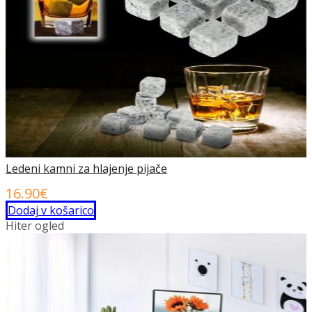
Ledeni kamni za hlajenje pijače
16.90
€
Dodaj v košarico
Hiter ogled