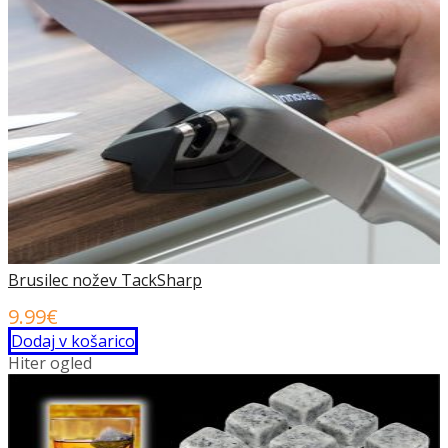
24.99€.
Brusilec nožev TackSharp
9.99
€
Dodaj v košarico
Hiter ogled