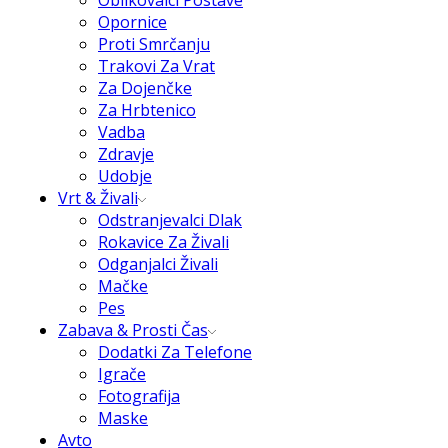
Oblikovalci Postave
Opornice
Proti Smrčanju
Trakovi Za Vrat
Za Dojenčke
Za Hrbtenico
Vadba
Zdravje
Udobje
Vrt & Živali
Odstranjevalci Dlak
Rokavice Za Živali
Odganjalci Živali
Mačke
Pes
Zabava & Prosti Čas
Dodatki Za Telefone
Igrače
Fotografija
Maske
Avto