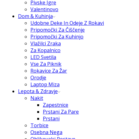
Pivske Igre
Valentinovo
Dom & Kuhinja
Udobne Deke In Odeje Z Rokavi
Pripomočki Za Čiščenje
Pripomočki Za Kuhinjo
Vlažilci Zraka
Za Kopalnico
LED Svetila
Vse Za Piknik
Rokavice Za Žar
Orodje
Laptop Miza
Lepota & Zdravje
Nakit
Zapestnice
Prstani Za Pare
Prstani
Torbice
Osebna Nega