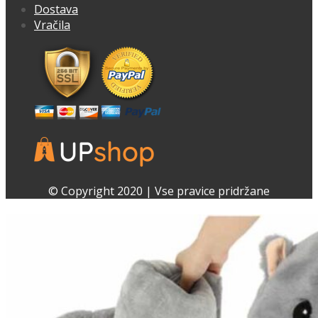
lahko
Dostava
izberete
Vračila
na
strani
izdelka
Facebook
Instagram
© Copyright 2020 | Vse pravice pridržane