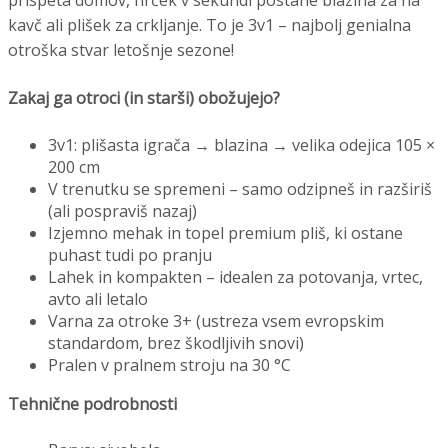
kavč ali plišek za crkljanje. To je 3v1 – najbolj genialna
otroška stvar letošnje sezone!
Zakaj ga otroci (in starši) obožujejo?
3v1: plišasta igrača → blazina → velika odejica 105 ×
200 cm
V trenutku se spremeni – samo odzipneš in razširiš
(ali pospraviš nazaj)
Izjemno mehak in topel premium pliš, ki ostane
puhast tudi po pranju
Lahek in kompakten – idealen za potovanja, vrtec,
avto ali letalo
Varna za otroke 3+ (ustreza vsem evropskim
standardom, brez škodljivih snovi)
Pralen v pralnem stroju na 30 °C
Tehnične podrobnosti