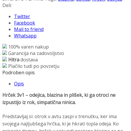
+
Deli:
Dekica
Twitter
in
Facebook
blazina
Mail to friend
3v1
Whatsapp
količina
100% varen nakup
Garancija na zadovoljstvo
Hitra
dostava
Plačilo tudi po povzetju
Podroben opis
Opis
Hrček 3v1 – odejica, blazina in plišek, ki ga otroci ne
izpustijo iz rok, simpatična ninica.
Predstavljaj si: otrok v avtu zaspi v trenutku, ker ima
svojega najljubšega hrčka, ki je hkrati topla odeja. Ko
prispeta domov, hrček v sekundi postane blazina za na