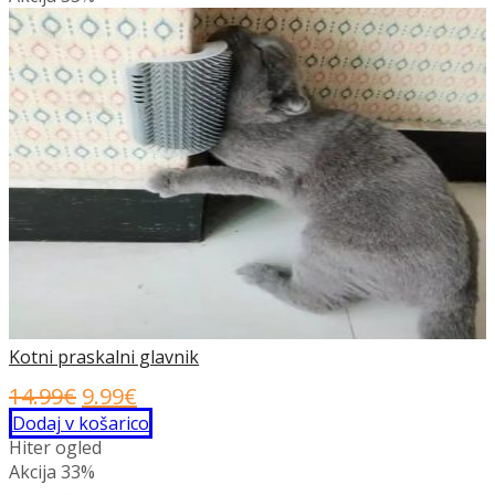
Kotni praskalni glavnik
Izvirna
Trenutna
14.99
€
9.99
€
cena
cena
Dodaj v košarico
Hiter ogled
je
je:
Akcija
33%
bila:
9.99€.