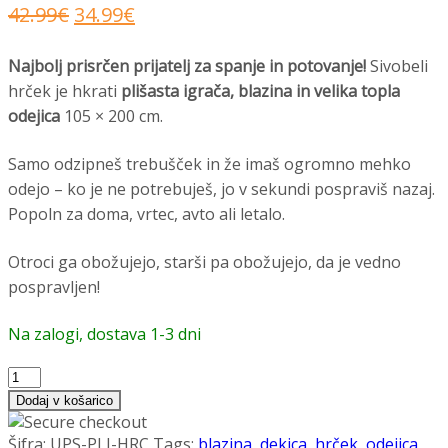
Izvirna
Trenutna
42.99
€
34.99
€
cena
cena
Najbolj prisrčen prijatelj za spanje in potovanje!
Sivobeli
je
je:
hrček je hkrati
plišasta igrača, blazina in velika topla
bila:
34.99€.
odejica
105 × 200 cm.
42.99€.
Samo odzipneš trebušček in že imaš ogromno mehko
odejo – ko je ne potrebuješ, jo v sekundi pospraviš nazaj.
Popoln za doma, vrtec, avto ali letalo.
Otroci ga obožujejo, starši pa obožujejo, da je vedno
pospravljen!
Na zalogi, dostava 1-3 dni
Mehka
plišasta
Dodaj v košarico
igrača
Hrček
Šifra:
UPS-PLI-HRC
Tags:
blazina
,
dekica
,
hrček
,
odejica