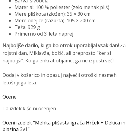
Barva: sivobela
Material: 100 % poliester (zelo mehak pliš)
Mere pliškota (zložen): 35 × 30 cm
Mere odejice (razprta): 105 × 200 cm
Teža: 929 g
Primerno od 3. leta naprej
Najboljše darilo, ki ga bo otrok uporabljal vsak dan!
Za
rojstni dan, Miklavža, božič, ali preprosto “ker si
najboljši”. Ko ga enkrat objame, ga ne izpusti več!
Dodaj v košarico in opazuj največji otroški nasmeh
letošnjega leta.
Ocene
Ta izdelek še ni ocenjen
Oceni izdelek “Mehka plišasta igrača Hrček + Dekica in
blazina 3v1”