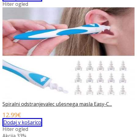
Hiter ogled
Spiralni odstranjevalec ušesnega masla Easy-C...
12.99
€
Dodaj v košarico
Hiter ogled
Akcija
33%