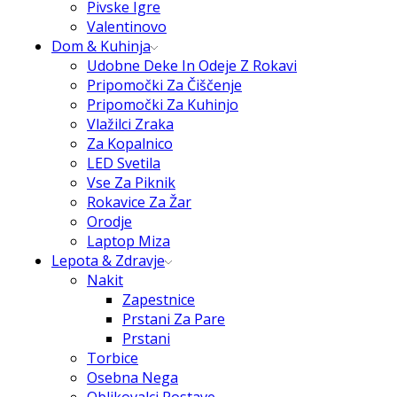
Pivske Igre
Valentinovo
Dom & Kuhinja
Udobne Deke In Odeje Z Rokavi
Pripomočki Za Čiščenje
Pripomočki Za Kuhinjo
Vlažilci Zraka
Za Kopalnico
LED Svetila
Vse Za Piknik
Rokavice Za Žar
Orodje
Laptop Miza
Lepota & Zdravje
Nakit
Zapestnice
Prstani Za Pare
Prstani
Torbice
Osebna Nega