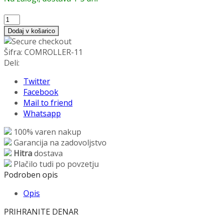
Odstranjevalec
dlak
Dodaj v košarico
Čom
Roller
Šifra:
COMROLLER-11
količina
Deli:
Twitter
Facebook
Mail to friend
Whatsapp
100% varen nakup
Garancija na zadovoljstvo
Hitra
dostava
Plačilo tudi po povzetju
Podroben opis
Opis
PRIHRANITE DENAR