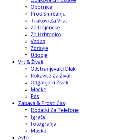
Oblikovalci Postave
Opornice
Proti Smrčanju
Trakovi Za Vrat
Za Dojenčke
Za Hrbtenico
Vadba
Zdravje
Udobje
Vrt & Živali
Odstranjevalci Dlak
Rokavice Za Živali
Odganjalci Živali
Mačke
Pes
Zabava & Prosti Čas
Dodatki Za Telefone
Igrače
Fotografija
Maske
Avto