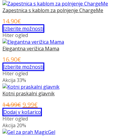
Zapestnica s kablom za polnjenje ChargeMe
14.90
€
Ta
Izberite možnosti
izdelek
Hiter ogled
ima
več
Elegantna verižica Mama
različic.
16.90
€
Možnosti
Ta
Izberite možnosti
lahko
izdelek
Hiter ogled
izberete
ima
Akcija
33%
na
več
strani
različic.
Kotni praskalni glavnik
izdelka
Možnosti
Izvirna
Trenutna
14.99
€
9.99
€
lahko
cena
cena
Dodaj v košarico
izberete
Hiter ogled
je
je:
na
Akcija
20%
strani
bila:
9.99€.
izdelka