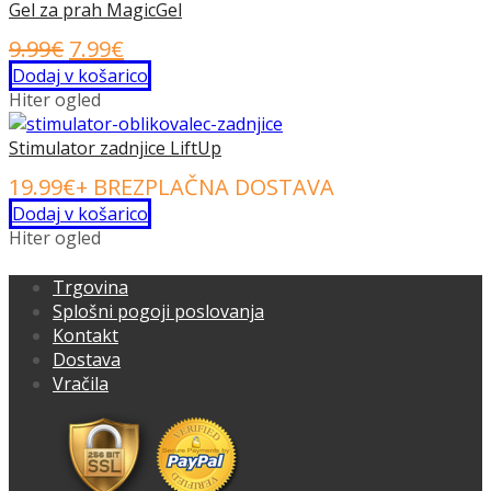
14.99€.
Gel za prah MagicGel
Izvirna
Trenutna
9.99
€
7.99
€
cena
cena
Dodaj v košarico
Hiter ogled
je
je:
bila:
7.99€.
Stimulator zadnjice LiftUp
9.99€.
19.99
€
+ BREZPLAČNA DOSTAVA
Dodaj v košarico
Hiter ogled
Trgovina
Splošni pogoji poslovanja
Kontakt
Dostava
Vračila