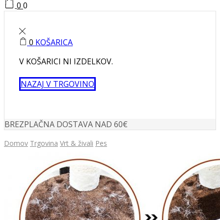
0
0
0
KOŠARICA
V KOŠARICI NI IZDELKOV.
NAZAJ V TRGOVINO
BREZPLAČNA DOSTAVA NAD 60€
Domov
Trgovina
Vrt & živali
Pes