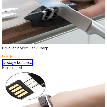
Brusilec nožev TackSharp
9.99
€
Dodaj v košarico
Hiter ogled