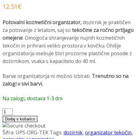
12.51
€
Potovalni kozmetični organizator,
dozirnik je praktičen
za potovanje z letalom, saj so
tekočine za ročno prtljago
omejene
. Omogoča shranjevanje nujnih kozmetičnih
tekočin in prihrani veliko prostora v kovčku. Ohišje
organizatorja vsebuje štiri prozorne plastične posode z
dozirnikom, vsaka s kapaciteto do 40 ml.
Barve organizatorja ni možno izbirati.
Trenutno so na
zalogi v sivi barvi.
Na zalogi, dostava 1-3 dni
Potovalni
organizator
Dodaj v košarico
za
tekočine
Šifra:
UPS-ORG-TEK
Tags:
dozirnik
,
organizator tekočin
,
količina