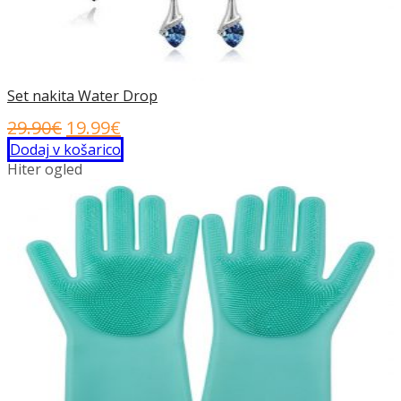
Set nakita Water Drop
Izvirna
Trenutna
29.90
€
19.99
€
cena
cena
Dodaj v košarico
Hiter ogled
je
je:
bila:
19.99€.
29.90€.