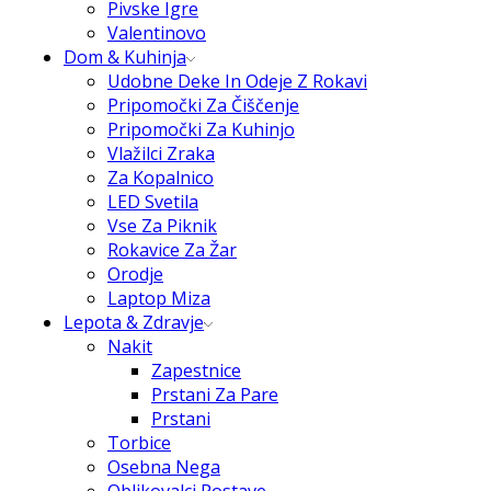
Pivske Igre
Valentinovo
Dom & Kuhinja
Udobne Deke In Odeje Z Rokavi
Pripomočki Za Čiščenje
Pripomočki Za Kuhinjo
Vlažilci Zraka
Za Kopalnico
LED Svetila
Vse Za Piknik
Rokavice Za Žar
Orodje
Laptop Miza
Lepota & Zdravje
Nakit
Zapestnice
Prstani Za Pare
Prstani
Torbice
Osebna Nega