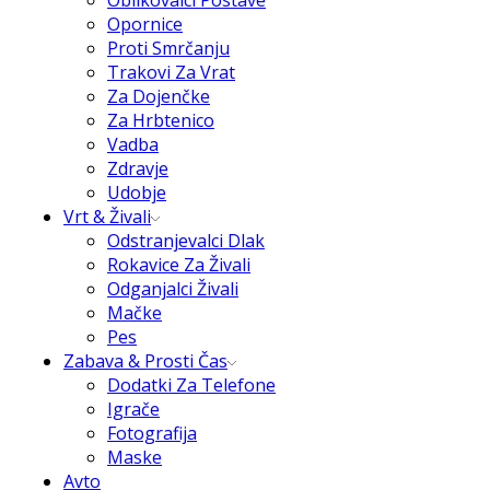
Oblikovalci Postave
Opornice
Proti Smrčanju
Trakovi Za Vrat
Za Dojenčke
Za Hrbtenico
Vadba
Zdravje
Udobje
Vrt & Živali
Odstranjevalci Dlak
Rokavice Za Živali
Odganjalci Živali
Mačke
Pes
Zabava & Prosti Čas
Dodatki Za Telefone
Igrače
Fotografija
Maske
Avto