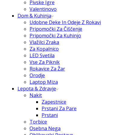
Pivske Igre
Valentinovo
Dom & Kuhinja
Udobne Deke In Odeje Z Rokavi
Pripomočki Za Čiščenje
Pripomočki Za Kuhinjo
Vlažilci Zraka
Za Kopalnico
LED Svetila
Vse Za Piknik
Rokavice Za Žar
Orodje
Laptop Miza
Lepota & Zdravje
Nakit
Zapestnice
Prstani Za Pare
Prstani
Torbice
Osebna Nega