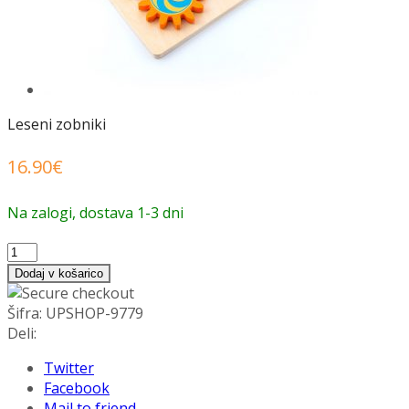
Leseni zobniki
16.90
€
Na zalogi, dostava 1-3 dni
Leseni
zobniki
Dodaj v košarico
količina
Šifra:
UPSHOP-9779
Deli:
Twitter
Facebook
Mail to friend