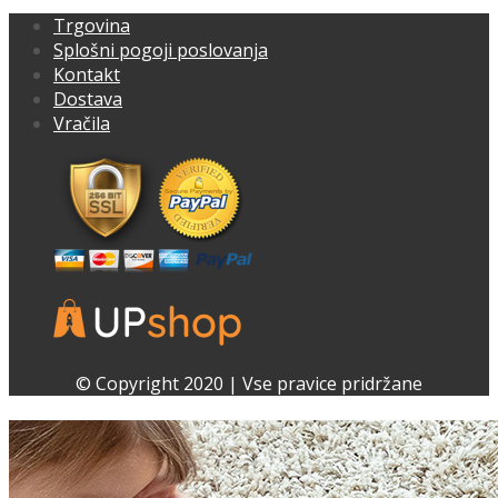
Trgovina
Splošni pogoji poslovanja
Kontakt
Dostava
Vračila
Facebook
Instagram
© Copyright 2020 | Vse pravice pridržane