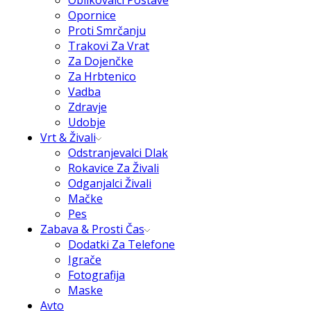
Oblikovalci Postave
Opornice
Proti Smrčanju
Trakovi Za Vrat
Za Dojenčke
Za Hrbtenico
Vadba
Zdravje
Udobje
Vrt & Živali
Odstranjevalci Dlak
Rokavice Za Živali
Odganjalci Živali
Mačke
Pes
Zabava & Prosti Čas
Dodatki Za Telefone
Igrače
Fotografija
Maske
Avto