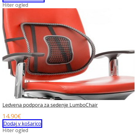
izdelek
Hiter ogled
ima
več
različic.
Možnosti
lahko
izberete
na
strani
izdelka
Ledvena podpora za sedenje LumboChair
14.90
€
Dodaj v košarico
Hiter ogled