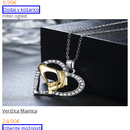
9.99
€
Dodaj v košarico
Hiter ogled
Verižica Mamica
24.90
€
Ta
Izberite možnosti