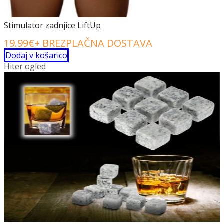
Stimulator zadnjice LiftUp
19.99
€
+ BREZPLAČNA DOSTAVA
Dodaj v košarico
Hiter ogled