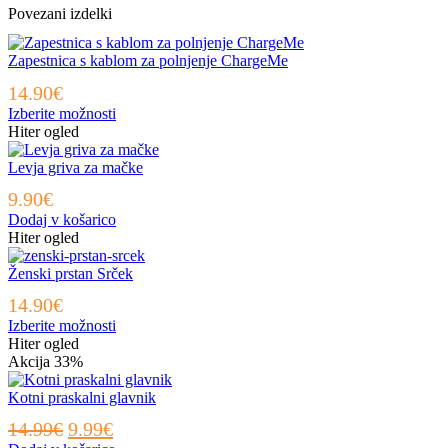
Povezani izdelki
Zapestnica s kablom za polnjenje ChargeMe
14.90
€
Ta
Izberite možnosti
izdelek
Hiter ogled
ima
več
Levja griva za mačke
različic.
9.90
€
Možnosti
Dodaj v košarico
lahko
Hiter ogled
izberete
na
Ženski prstan Srček
strani
izdelka
14.90
€
Ta
Izberite možnosti
izdelek
Hiter ogled
ima
Akcija
33%
več
različic.
Kotni praskalni glavnik
Možnosti
Izvirna
Trenutna
14.99
€
9.99
€
lahko