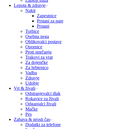
Laptop miza
Lepota & zdravje
Nakit
Zapestnice
Prstani za pare
Prstani
Torbice
Osebna nega
Oblikovalci postave
Opornice
Proti smrčanju
Trakovi za vrat
Za dojenčke
Za hrbtenico
Vadba
Zdravje
Udobje
Vrt & živali
Odstranjevalci dlak
Rokavice za živali
Odganjalci živali
Mačke
Pes
Zabava & prosti čas
Dodatki za telefone