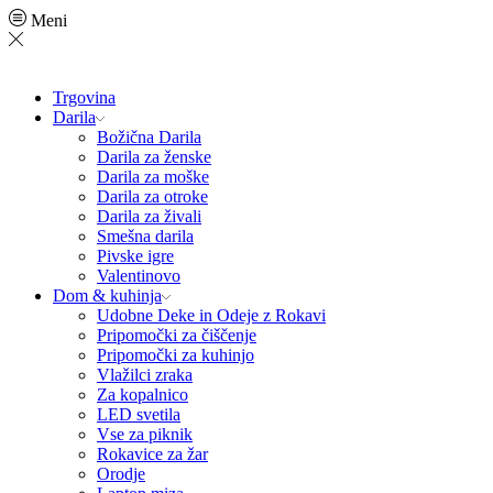
Meni
Trgovina
Darila
Božična Darila
Darila za ženske
Darila za moške
Darila za otroke
Darila za živali
Smešna darila
Pivske igre
Valentinovo
Dom & kuhinja
Udobne Deke in Odeje z Rokavi
Pripomočki za čiščenje
Pripomočki za kuhinjo
Vlažilci zraka
Za kopalnico
LED svetila
Vse za piknik
Rokavice za žar
Orodje