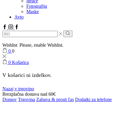
Igrače
Fotografija
Maske
Avto
Facebook
Instagram
Google
plus
Search
input
Search
Wishlist
Please, enable Wishlist.
0
0
0
Košarica
V košarici ni izdelkov.
Nazaj v trgovino
Brezplačna dostava nad 60€
Domov
Trgovina
Zabava & prosti čas
Dodatki za telefone