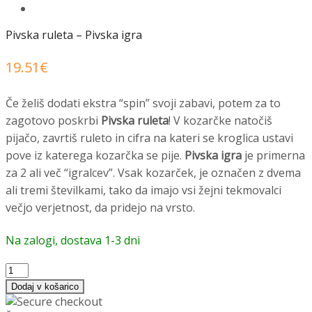
Pivska ruleta – Pivska igra
19.51
€
Če želiš dodati ekstra “spin” svoji zabavi, potem za to
zagotovo poskrbi
Pivska ruleta
! V kozarčke natočiš
pijačo, zavrtiš ruleto in cifra na kateri se kroglica ustavi
pove iz katerega kozarčka se pije.
Pivska igra
je primerna
za 2 ali več “igralcev”. Vsak kozarček, je označen z dvema
ali tremi številkami, tako da imajo vsi žejni tekmovalci
večjo verjetnost, da pridejo na vrsto.
Na zalogi, dostava 1-3 dni
Pivska
ruleta
Dodaj v košarico
-