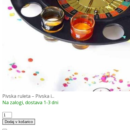
Pivska ruleta – Pivska i...
Na zalogi, dostava 1-3 dni
Pivska
ruleta
Dodaj v košarico
-