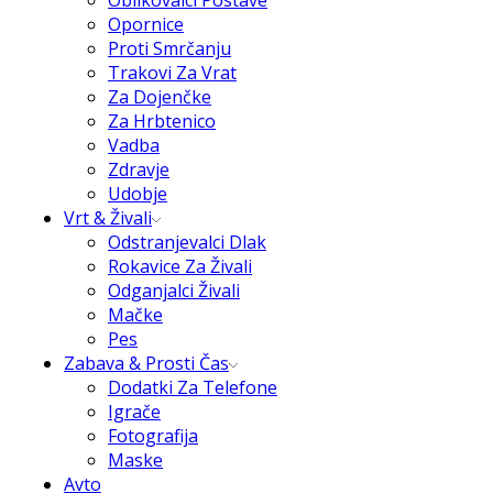
Oblikovalci Postave
Opornice
Proti Smrčanju
Trakovi Za Vrat
Za Dojenčke
Za Hrbtenico
Vadba
Zdravje
Udobje
Vrt & Živali
Odstranjevalci Dlak
Rokavice Za Živali
Odganjalci Živali
Mačke
Pes
Zabava & Prosti Čas
Dodatki Za Telefone
Igrače
Fotografija
Maske
Avto