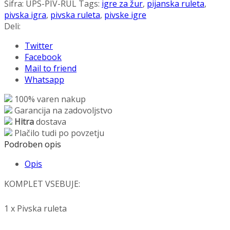
Pivska
Šifra:
UPS-PIV-RUL
Tags:
igre za žur
,
pijanska ruleta
,
igra
pivska igra
,
pivska ruleta
,
pivske igre
količina
Deli:
Twitter
Facebook
Mail to friend
Whatsapp
100% varen nakup
Garancija na zadovoljstvo
Hitra
dostava
Plačilo tudi po povzetju
Podroben opis
Opis
KOMPLET VSEBUJE:
1 x Pivska ruleta