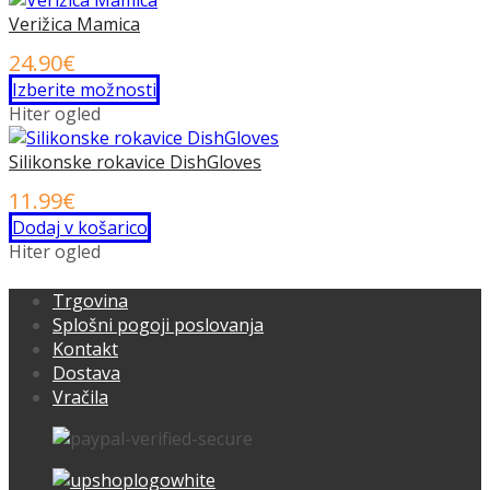
Verižica Mamica
24.90
€
Ta
Izberite možnosti
izdelek
Hiter ogled
ima
več
Silikonske rokavice DishGloves
različic.
11.99
€
Možnosti
Dodaj v košarico
lahko
Hiter ogled
izberete
na
Trgovina
strani
Splošni pogoji poslovanja
izdelka
Kontakt
Dostava
Vračila