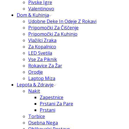
Pivske Igre
Valentinovo
Dom & Kuhinja
Udobne Deke In Odeje Z Rokavi
Pripomočki Za Čiščenje
Pripomočki Za Kuhinjo
Vlažilci Zraka
Za Kopalnico
LED Svetila
Vse Za Piknik
Rokavice Za Žar
Orodje
Laptop Miza
Lepota & Zdravje
Nakit
Zapestnice
Prstani Za Pare
Prstani
Torbice
Osebna Nega