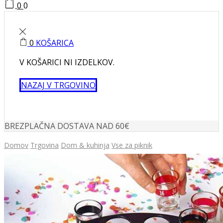
0
0
0
KOŠARICA
V KOŠARICI NI IZDELKOV.
NAZAJ V TRGOVINO
BREZPLAČNA DOSTAVA NAD 60€
Domov
Trgovina
Dom & kuhinja
Vse za piknik